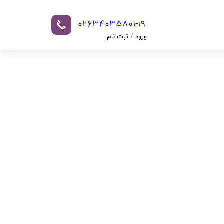
02634035801-19​​​​​​​​​​​​​​
ورود
/
ثبت نام
حساب کاربری من
تغییر گذر واژه
سفارشات
خروج از حساب
کاربری