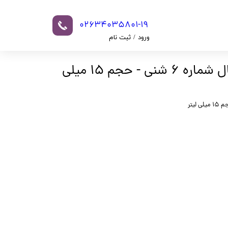
02634035801-19​​​​​​​​​​​​​​
ورود
/
ثبت نام
حساب کاربری من
رنگ ابرو آتوسا رویال شماره 6 شنی - حجم 15 میلی
تغییر گذر واژه
سفارشات
خروج از حساب
کاربری