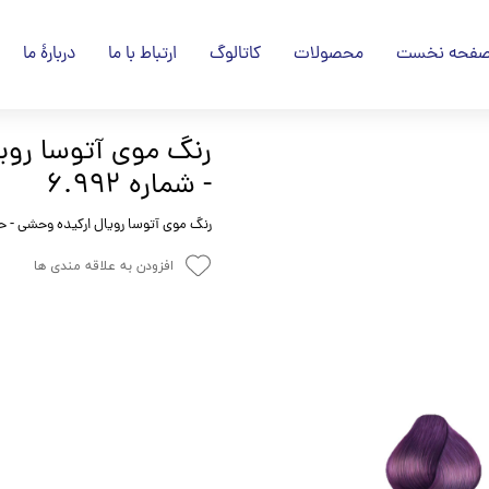
فحه نخست
محصولات
کاتالوگ
ارتباط با ما
دربارۀ ما
- شماره 6.992
رنگ موی آتوسا رویال ارکیده وحشی - حجم 120 میل - شماره
افزودن به علاقه مندی ها