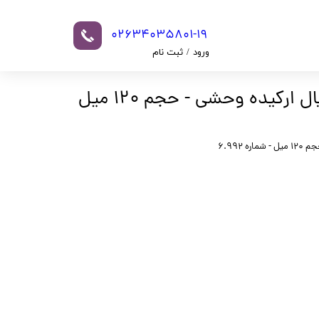
02634035801-19​​​​​​​​​​​​​​
ورود
/
ثبت نام
حساب کاربری من
رنگ موی آتوسا رویال ارکیده وحشی - حجم 120 میل
تغییر گذر واژه
سفارشات
 6.992
خروج از حساب
کاربری