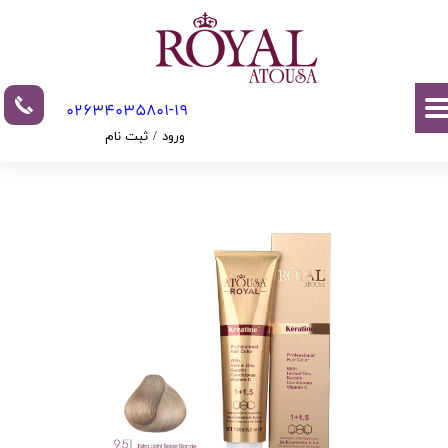
حساب کاربری من
تغییر گذر واژه
02634035801-19​​​​​​​​​​​​​​
سفارشات
ورود
/
ثبت نام
خروج از حساب کاربری