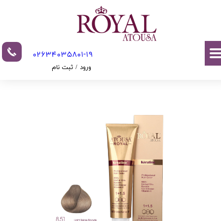
حساب کاربری من
تغییر گذر واژه
02634035801-19​​​​​​​​​​​​​​
سفارشات
ورود
/
ثبت نام
خروج از حساب کاربری