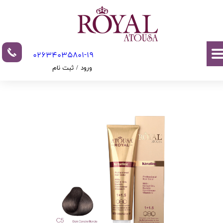
حساب کاربری من
تغییر گذر واژه
02634035801-19​​​​​​​​​​​​​​
سفارشات
ورود
/
ثبت نام
خروج از حساب کاربری