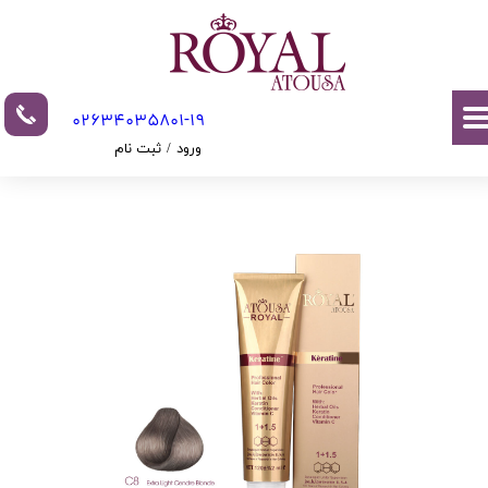
حساب کاربری من
تغییر گذر واژه
02634035801-19​​​​​​​​​​​​​​
سفارشات
ورود
/
ثبت نام
خروج از حساب کاربری