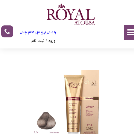
حساب کاربری من
تغییر گذر واژه
02634035801-19​​​​​​​​​​​​​​
سفارشات
ورود
/
ثبت نام
خروج از حساب کاربری