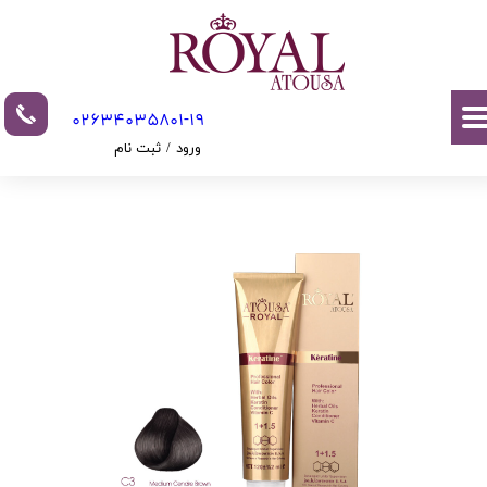
حساب کاربری من
تغییر گذر واژه
02634035801-19​​​​​​​​​​​​​​
سفارشات
ورود
/
ثبت نام
خروج از حساب کاربری