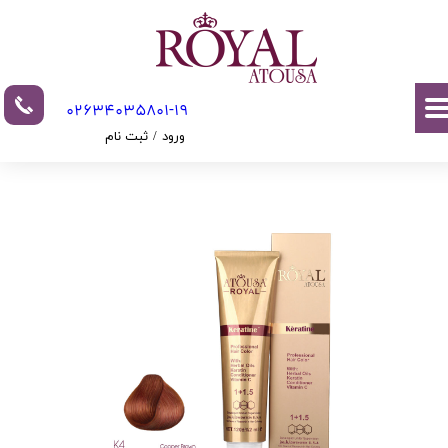
حساب کاربری من
تغییر گذر واژه
02634035801-19​​​​​​​​​​​​​​
سفارشات
ورود
/
ثبت نام
خروج از حساب کاربری