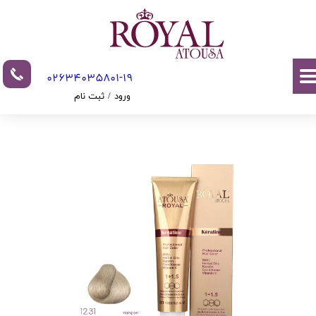
حساب کاربری من
تغییر گذر واژه
02634035801-19​​​​​​​​​​​​​​
سفارشات
ورود
/
ثبت نام
خروج از حساب کاربری