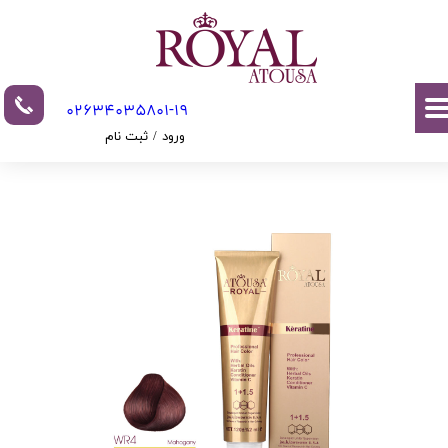
حساب کاربری من
تغییر گذر واژه
02634035801-19​​​​​​​​​​​​​​
سفارشات
ورود
/
ثبت نام
خروج از حساب کاربری