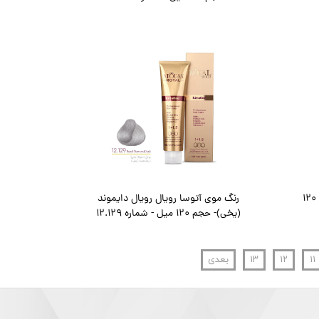
رنگ موی آتوسا رویال سافاری - حجم 120
رنگ موی آتوسا رویال رویال دایموند
(یخی)- حجم 120 میل - شماره 12.129
۱۱
۱۲
۱۳
بعدی