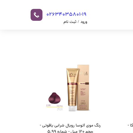
02634035801-19​​​​​​​​​​​​​​
ورود
/
ثبت نام
حساب کاربری من
تغییر گذر واژه
سفارشات
خروج از حساب
کاربری
ا -
رنگ موی آتوسا رویال شرابی یاقوتی -
حجم 120 میل - شماره 5.99