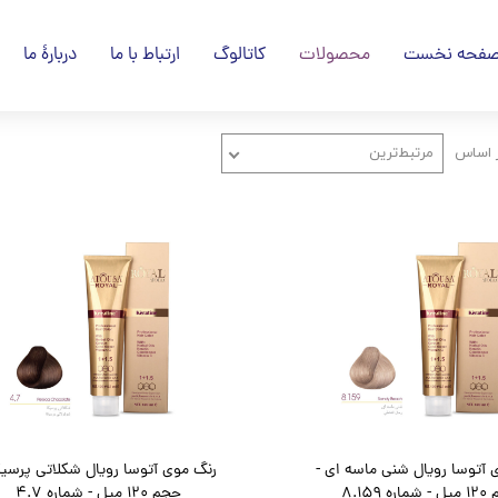
فحه نخست
محصولات
کاتالوگ
ارتباط با ما
دربارۀ ما
 اساس
مرتبط‌ترین
 آتوسا رویال شنی ماسه ای -
رنگ موی آتوسا رویال شکلاتی پرسیک
ره 8.159
حجم 120 میل - شماره 4.7