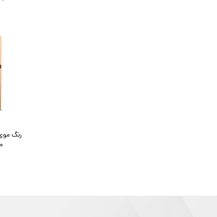
رنگ موی 
120 میل