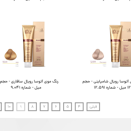
آتوسا رویال شامپاینی - حجم
 - شماره 12.591
میل - شماره 9.041
قبلی
۴
۵
۶
۷
۸
۹
۱۰