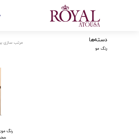
ص
دسته‌ها
مرتب سازی بر
رنگ مو
رنگ موی
حجم 120 میل - شما