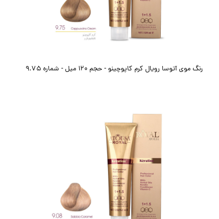
رنگ موی آتوسا رویال کرم کاپوچینو - حجم ۱۲۰ میل - شماره 9.75