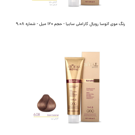
رنگ موی آتوسا رویال کاراملی سابیا - حجم ۱۲۰ میل - شماره 9.08