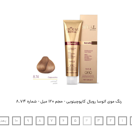
رنگ موی آتوسا رویال کاپوچینویی - حجم ۱۲۰ میل - شماره 8.74
۱
۲
۳
۴
۵
۶
۷
۸
۹
۱۰
بعد