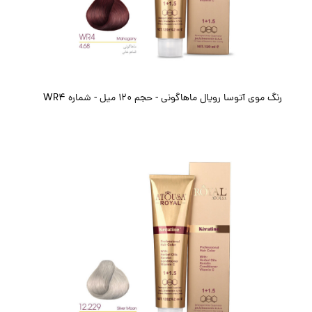
رنگ موی آتوسا رویال ماهاگونی - حجم ۱۲۰ میل - شماره WR4