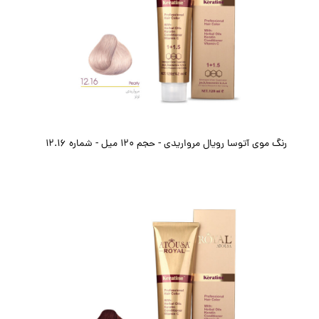
رنگ موی آتوسا رویال مرواریدی - حجم ۱۲۰ میل - شماره 12.16