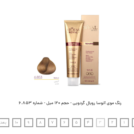
رنگ موی آتوسا رویال گردویی - حجم ۱۲۰ میل - شماره 6.853
۱
۲
۳
۴
۵
۶
۷
۸
۹
۱۰
بعد