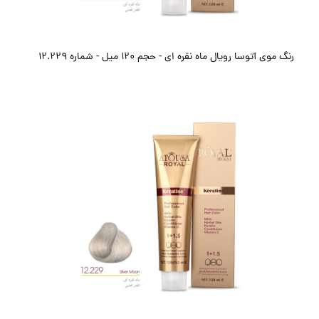
رنگ موی آتوسا رویال ماه نقره ای - حجم ۱۲۰ میل - شماره 12.229