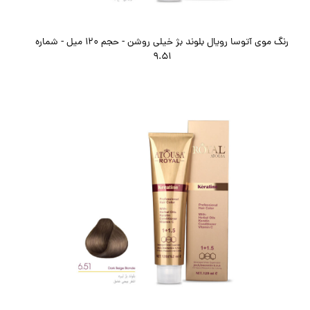
رنگ موی آتوسا رویال بلوند بژ خیلی روشن - حجم 120 میل - شماره
9.51