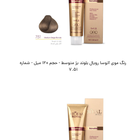
رنگ موی آتوسا رویال بلوند بژ متوسط - حجم 120 میل - شماره
7.51