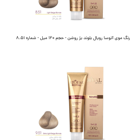
رنگ موی آتوسا رویال بلوند بژ روشن - حجم 120 میل - شماره 8.51