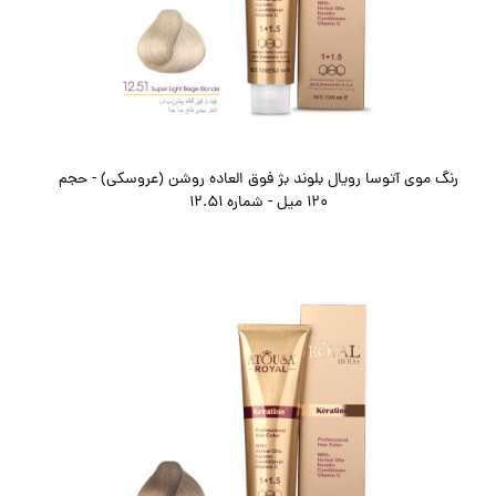
رنگ موی آتوسا رویال بلوند بژ فوق العاده روشن (عروسکی) - حجم
120 میل - شماره 12.51