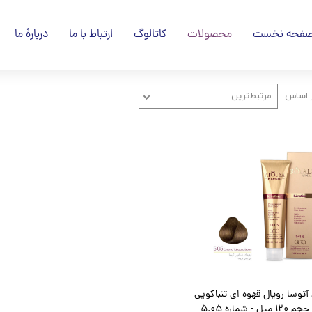
فحه نخست
محصولات
کاتالوگ
ارتباط با ما
دربارۀ ما
 اساس
مرتبط‌ترین
آتوسا رویال قهوه ای تنباکویی
ل - شماره 5.05