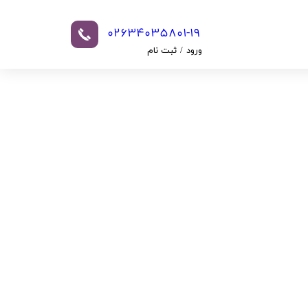
02634035801-19​​​​​​​​​​​​​​
ورود
/
ثبت نام
حساب کاربری من
تغییر گذر واژه
سفارشات
خروج از حساب
کاربری